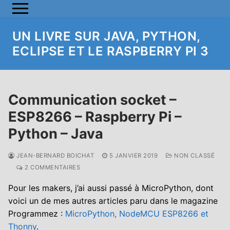
Aller
au
contenu
UN LIVRE SUR JAVA, PYTHON,
ECLIPSE ET LE RASPBERRY PI 3
Communication socket –
ESP8266 – Raspberry Pi –
Python – Java
JEAN-BERNARD BOICHAT
5 JANVIER 2019
NON CLASSÉ
2 COMMENTAIRES
Pour les makers, j’ai aussi passé à MicroPython, dont
voici un de mes autres articles paru dans le magazine
Programmez :
MicroPython, NodeMCU ESP8266 et
Thonny
.