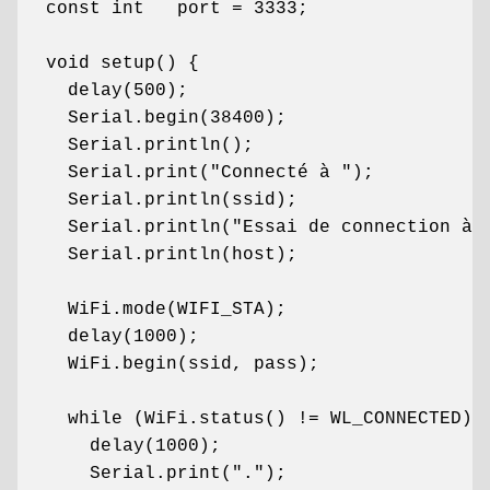
const int   port = 3333;

void setup() {

  delay(500);

  Serial.begin(38400);

  Serial.println();

  Serial.print("Connecté à ");

  Serial.println(ssid);

  Serial.println("Essai de connection à "
  Serial.println(host);

  WiFi.mode(WIFI_STA); 

  delay(1000);

  WiFi.begin(ssid, pass);

  while (WiFi.status() != WL_CONNECTED) {
    delay(1000);

    Serial.print(".");
