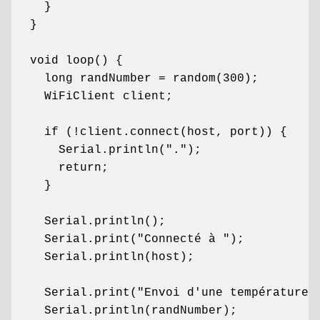
  }

}

void loop() {

  long randNumber = random(300);

  WiFiClient client;

  if (!client.connect(host, port)) {

    Serial.println(".");

    return;

  }

  Serial.println();

  Serial.print("Connecté à ");

  Serial.println(host);

  Serial.print("Envoi d'une température: 
  Serial.println(randNumber);
