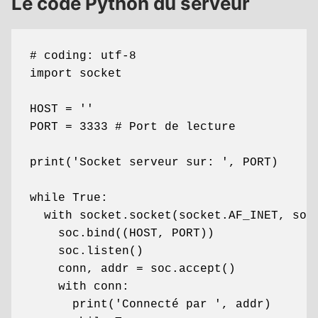
Le code Python du serveur
# coding: utf-8

import socket

HOST = ''

PORT = 3333 # Port de lecture

print('Socket serveur sur: ', PORT)

while True:

  with socket.socket(socket.AF_INET, sock
    soc.bind((HOST, PORT))

    soc.listen()

    conn, addr = soc.accept()

    with conn:

      print('Connecté par ', addr)
