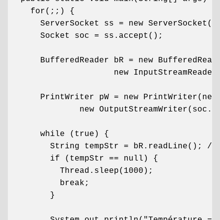
  for(;;) {

    ServerSocket ss = new ServerSocket(po
    Socket soc = ss.accept();

    BufferedReader bR = new BufferedReade
                   new InputStreamReader(
    PrintWriter pW = new PrintWriter(new 
            new OutputStreamWriter(soc.ge
    while (true) {

      String tempStr = bR.readLine(); // 
      if (tempStr == null) {

        Thread.sleep(1000);

        break;

      }
