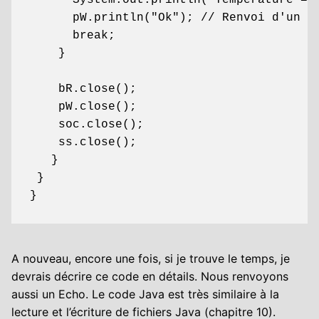
      System.out.println("Température = "
      pW.println("Ok"); // Renvoi d'un éc
      break;

    }

    bR.close();

    pW.close();

    soc.close();

    ss.close();

   }

 }

}
A nouveau, encore une fois, si je trouve le temps, je
devrais décrire ce code en détails. Nous renvoyons
aussi un Echo. Le code Java est très similaire à la
lecture et l’écriture de fichiers Java (chapitre 10).