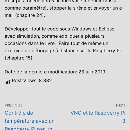
n’est pas touché après un intervalle à définir (aussi
comme paramètre), stopper la sirène et envoyer un e-
mail (chapitre 24).
Développer tout le code sous Windows et Eclipse,
avec simulation, comme expliquer à plusieurs
occasions dans le livre. Faire tout de même un
exercice de débogage à distance sur le Raspberry Pi
(chapitre 15).
Date de la dernière modification: 23 juin 2019
Post Views:
8 832
Navigation
PREVIOUS
NEXT
de
Previous
Next
Contrôle de
VNC et le Raspberry Pi
post:
post:
l’article
température avec un
3
Raspberry Pi par un