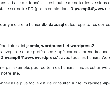
 la base de données, il est inutile de noter les versions d
nstallé sur notre PC (par exemple dans
D:\wamp64\www
) 
our y inclure le fichier
db_date.sql
et les répertoires corre
épertoires, ici
joomla
,
wordpress1
et
wordpress2
.
n sauvegarde et de préférence zippé, car cela prend beauco
,
D:\wamp64\www\wordpress1,
avec tous les fichiers Wo
d++ par exemple, pour éditer nos fichiers. Il nous est arriv
 notre site.
onnées! Le plus facile est de consulter
sur leurs racines
wp-