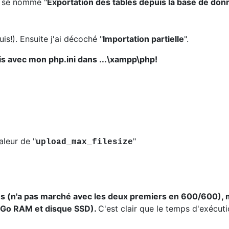
il se nomme "
Exportation des tables depuis la base de do
is!). Ensuite j'ai décoché "
Importation partielle
".
s avec mon php.ini dans ...\xampp\php!
aleur de "
"
upload_max_filesize
es (n'a pas marché avec les deux premiers en 600/600), 
 Go RAM et disque SSD).
C'est clair que le temps d'exécut