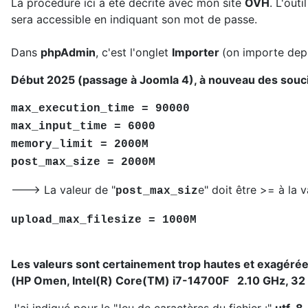
La procédure ici a été décrite avec mon site
OVH
. L'out
sera accessible en indiquant son mot de passe.
Dans
phpAdmin
, c'est l'onglet
Importer
(on importe depu
Début 2025 (passage à Joomla 4), à nouveau des souci
max_execution_time = 90000
max_input_time = 6000
memory_limit = 2000M
post_max_size = 2000M
---> La valeur de "
e" doit être >= à la v
post_max_siz
upload_max_filesize = 1000M
Les valeurs sont certainement trop hautes et exagéré
(HP Omen, Intel(R) Core(TM) i7-14700F 2.10 GHz, 32