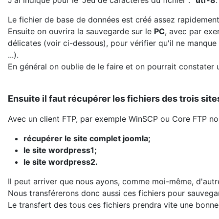
J'ai indiqué pour le "Jeu de caractères du fichier :"
utf-8
.
Le fichier de base de données est créé assez rapidement
Ensuite on ouvrira la sauvegarde sur le
PC
, avec par exe
délicates (voir ci-dessous), pour vérifier qu'il ne manqu
...).
En général on oublie de le faire et on pourrait constater
Ensuite il faut récupérer les fichiers des trois site
Avec un client FTP, par exemple WinSCP ou Core FTP nous
récupérer le site complet joomla;
le site wordpress1;
le site wordpress2.
Il peut arriver que nous ayons, comme moi-même, d'autre
Nous transférerons donc aussi ces fichiers pour sauvega
Le transfert des tous ces fichiers prendra vite une bonne