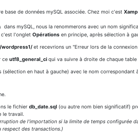
re base de données mySQL associée. Chez moi c'est
Xamp
dans mySQL, nous la renommerons avec un nom significat
a
c'est l'onglet
Opérations
en principe, après sélection à g
.1/wordpress1/
et recevrions un "Erreur lors de la connexion
r ce
utf8_general_ci
qui va suivre à droite de chaque tabl
 (sélection en haut à gauche) avec le nom correspondant 
he.
ons le fichier
db_date.sql
(ou autre nom bien significatif) 
 le travail.
erruption de l'importation si la limite de temps configurée da
u respect des transactions.)