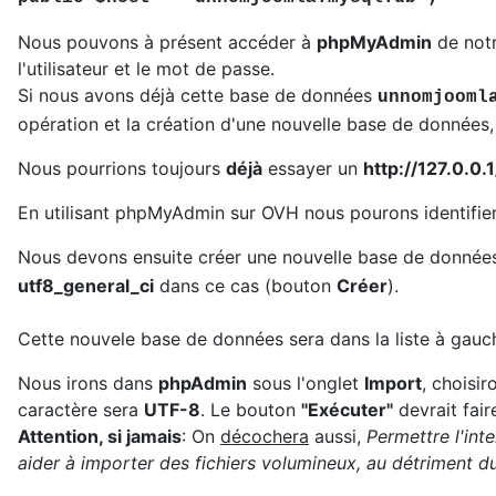
Nous pouvons à présent accéder à
phpMyAdmin
de not
l'utilisateur et le mot de passe.
Si nous avons déjà cette base de données
unnomjooml
opération et la création d'une nouvelle base de données, 
Nous pourrions toujours
déjà
essayer un
http://127.0.0
En utilisant phpMyAdmin sur OVH nous pourons identifie
Nous devons ensuite créer une nouvelle base de données
utf8_general_ci
dans ce cas (bouton
Créer
).
Cette nouvele base de données sera dans la liste à gauc
Nous irons dans
phpAdmin
sous l'onglet
Import
, choisir
caractère sera
UTF-8
. Le bouton
"Exécuter"
devrait faire
Attention, si jamais
: On
décochera
aussi,
Permettre l'int
aider à importer des fichiers volumineux, au détriment d