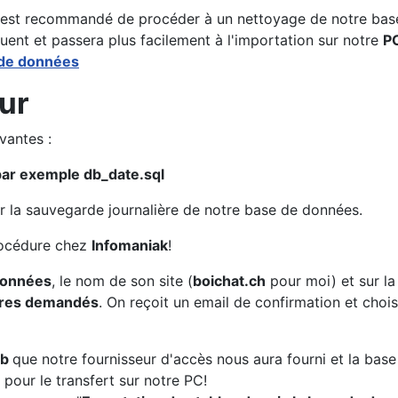
il est recommandé de procéder à un nettoyage de notre bas
uent et passera plus facilement à l'importation sur notre
P
 de données
ur
vantes :
 par exemple db_date.sql
er la sauvegarde journalière de notre base de données.
procédure chez
Infomaniak
!
données
, le nom de son site (
boichat.ch
pour moi) et sur la
tres demandés
. On reçoit un email de confirmation et choi
eb
que notre fournisseur d'accès nous aura fourni et la bas
 pour le transfert sur notre PC!