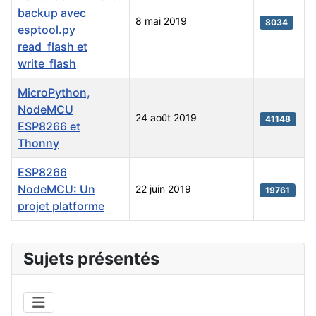
backup avec
8 mai 2019
8034
esptool.py
read_flash et
write_flash
MicroPython,
NodeMCU
24 août 2019
41148
ESP8266 et
Thonny
ESP8266
NodeMCU: Un
22 juin 2019
19761
projet platforme
Articles
Sujets présentés