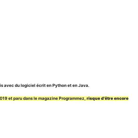
s avec du logiciel écrit en Python et en Java.
in 2019 et paru dans le magazine Programmez,
risque d'être encore