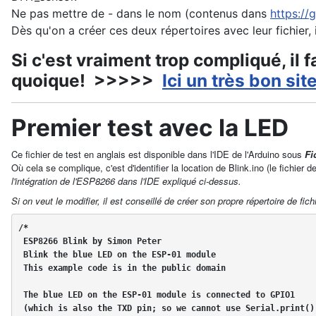
Ne pas mettre de - dans le nom (contenus dans
https://
Dès qu'on a créer ces deux répertoires avec leur fichier, 
Si c'est vraiment trop compliqué, il
quoique! >>>>>
Ici un très bon sit
Premier test avec la LED
Ce fichier de test en anglais est disponible dans l'IDE de l'Arduino sous
Fi
Où cela se complique, c'est d'identifier la location de Blink.ino (le fichier 
l'intégration de l'ESP8266 dans l'IDE expliqué ci-dessus.
Si on veut le modifier, il est conseillé de créer son propre répertoire de fi
/*

 ESP8266 Blink by Simon Peter

 Blink the blue LED on the ESP-01 module

 This example code is in the public domain

 The blue LED on the ESP-01 module is connected to GPIO1 

 (which is also the TXD pin; so we cannot use Serial.print() at the same time)
