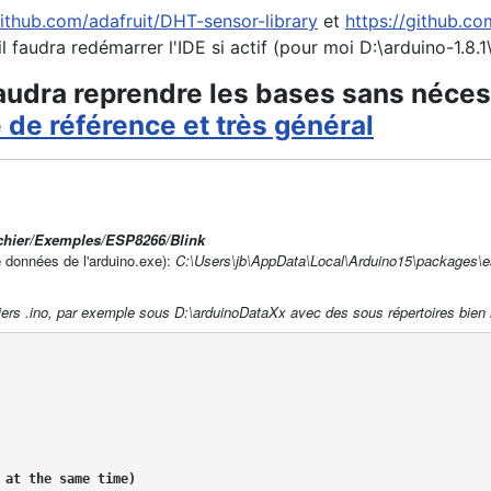
github.com/adafruit/DHT-sensor-library
et
https://github.co
il faudra redémarrer l'IDE si actif (pour moi D:\arduino-1.8.
 faudra reprendre les bases sans néces
e de référence et très général
chier/Exemples/ESP8266/Blink
de données de l'arduino.exe):
C:\Users\jb\AppData\Local\Arduino15\packages\es
chiers .ino, par exemple sous
D:\arduinoDataXx avec des sous répertoires bi