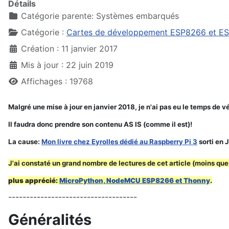
Détails
Catégorie parente:
Systèmes embarqués
Catégorie :
Cartes de développement ESP8266 et E
Création : 11 janvier 2017
Mis à jour : 22 juin 2019
Affichages : 19768
Malgré une mise à jour en janvier 2018, je n'ai pas eu le temps de vé
Il faudra donc prendre son contenu AS IS (comme il est)!
La cause:
Mon livre chez Eyrolles dédié au Raspberry Pi 3
sorti en 
J'ai constaté un grand nombre de lectures de cet article (moins qu
plus apprécié:
MicroPython, NodeMCU ESP8266 et Thonny
.
------------------------------------
Généralités