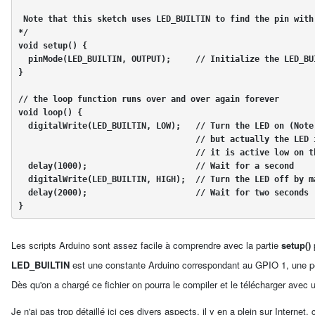
 Note that this sketch uses LED_BUILTIN to find the pin with the internal LED

*/

void setup() {

  pinMode(LED_BUILTIN, OUTPUT);     // Initialize the LED_BUILTIN pin as an output

}

// the loop function runs over and over again forever

void loop() {

  digitalWrite(LED_BUILTIN, LOW);   // Turn the LED on (Note that LOW is the voltage level

                                    // but actually the LED is on; this is because 

                                    // it is active low on the ESP-01)

  delay(1000);                      // Wait for a second

  digitalWrite(LED_BUILTIN, HIGH);  // Turn the LED off by making the voltage HIGH

  delay(2000);                      // Wait for two seconds (to demonstrate the active low LED)

} 
Les scripts Arduino sont assez facile à comprendre avec la partie
setup()
p
LED_BUILTIN
est une constante Arduino correspondant au GPIO 1, une pet
Dès qu'on a chargé ce fichier on pourra le compiler et le télécharger ave
Je n'ai pas trop détaillé ici ces divers aspects, il y en a plein sur Interne