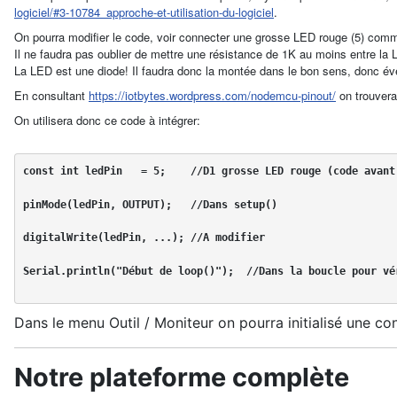
logiciel/#3-10784_approche-et-utilisation-du-logiciel
.
On pourra modifier le code, voir connecter une grosse LED rouge (5) comme
Il ne faudra pas oublier de mettre une résistance de 1K au moins entre la LE
La LED est une diode! Il faudra donc la montée dans le bon sens, donc évent
En consultant
https://iotbytes.wordpress.com/nodemcu-pinout/
on trouvera
On utilisera donc ce code à intégrer:
const int ledPin   = 5;    //D1 grosse LED rouge (code avant
pinMode(ledPin, OUTPUT);   //Dans setup()
digitalWrite(ledPin, ...); //A modifier
Serial.println("Début de loop()");  //Dans la boucle pour vé
Dans le menu Outil / Moniteur on pourra initialisé une c
Notre plateforme complète