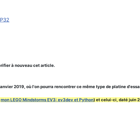
SP32
rifier à nouveau cet article.
Janvier 2019, où l'on pourra rencontrer ce même type de platine d'essai
e
mon LEGO Mindstorms EV3: ev3dev et Python
) et celui-ci, daté ju