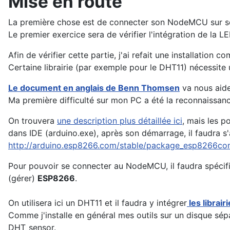
Mise en route
La première chose est de connecter son NodeMCU sur so
Le premier exercice sera de vérifier l'intégration de la LE
Afin de vérifier cette partie, j'ai refait une installation 
Certaine librairie (par exemple pour le DHT11) nécessite u
Le document en anglais de Benn Thomsen
va nous aider
Ma première difficulté sur mon PC a été la reconnaissan
On trouvera
une description plus détaillée ici
, mais les po
dans IDE (arduino.exe), après son démarrage, il faudra s'
http://arduino.esp8266.com/stable/package_esp8266co
Pour pouvoir se connecter au NodeMCU, il faudra spécifi
(gérer)
ESP8266
.
On utilisera ici un DHT11 et il faudra y intégrer
les librair
Comme j'installe en général mes outils sur un disque sépa
DHT_sensor.