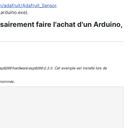
m/adafruit/Adafruit_Sensor
.
1\arduino.exe).
sairement faire l'achat d'un Arduino,
p8266\hardware\esp8266\2.3.0. Cet exemple est installé lors de
en nommés.