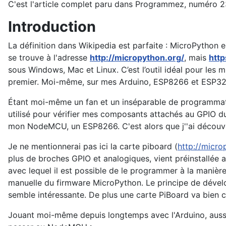
C'est l'article complet paru dans Programmez, numéro 23
Introduction
La définition dans Wikipedia est parfaite : MicroPython
se trouve à l'adresse
http://micropython.org/
, mais
http
sous Windows, Mac et Linux. C’est l’outil idéal pour les
premier. Moi-même, sur mes Arduino, ESP8266 et ESP32, je 
Étant moi-même un fan et un inséparable de programmatio
utilisé pour vérifier mes composants attachés au GPIO du
mon NodeMCU, un ESP8266. C'est alors que j''ai découve
Je ne mentionnerai pas ici la carte piboard (
http://micr
plus de broches GPIO et analogiques, vient préinstallé
avec lequel il est possible de le programmer à la manière 
manuelle du firmware MicroPython. Le principe de dévelo
semble intéressante. De plus une carte PiBoard va bien 
Jouant moi-même depuis longtemps avec l'Arduino, aussi p