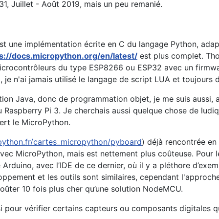
1, Juillet - Août 2019, mais un peu remanié.
 est une implémentation écrite en C du langage Python, ada
s://docs.micropython.org/en/latest/
est plus complet. Tho
 microcontrôleurs du type ESP8266 ou ESP32 avec un firmwar
n'ai jamais utilisé le langage de script LUA et toujours dé
n Java, donc de programmation objet, je me suis aussi, ave
 Raspberry Pi 3. Je cherchais aussi quelque chose de ludiq
rt le MicroPython.
opython.fr/cartes_micropython/pyboard
) déjà rencontrée e
e avec MicroPython, mais est nettement plus coûteuse. Pou
Arduino, avec l’IDE de ce dernier, où il y a pléthore d’exemp
ppement et les outils sont similaires, cependant l'approch
coûter 10 fois plus cher qu’une solution NodeMCU.
our vérifier certains capteurs ou composants digitales que