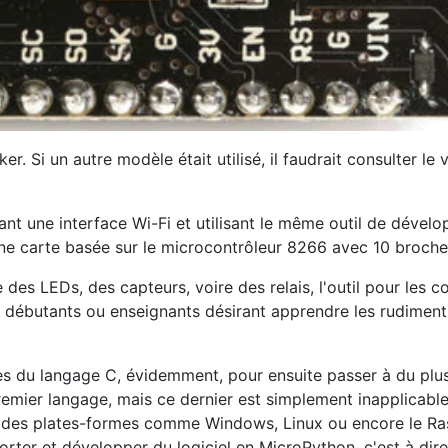
er. Si un autre modèle était utilisé, il faudrait consulter le
dant une interface Wi-Fi et utilisant le même outil de déve
ne carte basée sur le microcontrôleur 8266 avec 10 broche
Ds, des capteurs, voire des relais, l'outil pour les contr
es débutants ou enseignants désirant apprendre les rudimen
s du langage C, évidemment, pour ensuite passer à du plu
emier langage, mais ce dernier est simplement inapplicabl
ur des plates-formes comme Windows, Linux ou encore le Ras
 et développer du logiciel en MicroPython, c'est à dire en