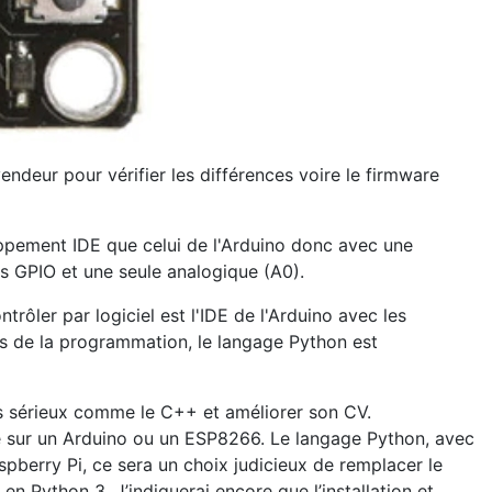
 vendeur pour vérifier les différences voire le firmware
loppement IDE que celui de l'Arduino donc avec une
s GPIO et une seule analogique (A0).
ôler par logiciel est l'IDE de l'Arduino avec les
ts de la programmation, le langage Python est
s sérieux comme le C++ et améliorer son CV.
e sur un Arduino ou un ESP8266. Le langage Python, avec
pberry Pi, ce sera un choix judicieux de remplacer le
 Python 3. J’indiquerai encore que l’installation et