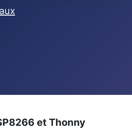
faux
SP8266 et Thonny