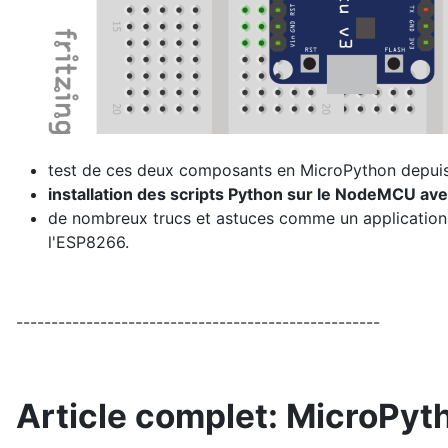
test de ces deux composants en MicroPython depui
installation des scripts Python sur le NodeMCU ave
de nombreux trucs et astuces comme un application 
l'ESP8266.
----------------------------------------------------
Article complet: MicroPy