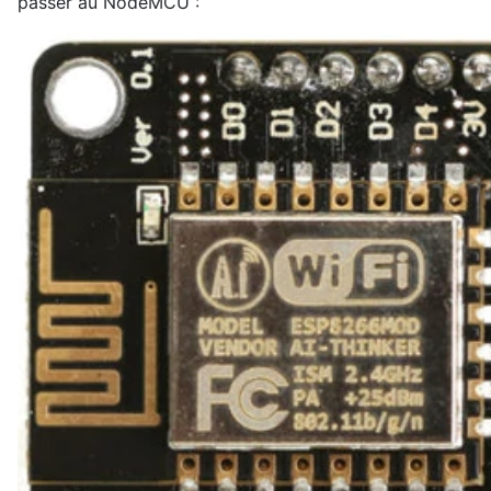
passer au NodeMCU :