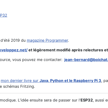
SP32
o d'été 2019 du
magazine Programmer
.
eveloppez.net/
et légèrement modifié après relectures et
source, vous pouvez me contacter:
jean-bernard@boichat
e
mon dernier livre sur
Java, Python et le Raspberry Pi 3
, p
de schémas Fritzing.
modique. L'idée ensuite sera de passer sur l'
ESP32
, aussi 