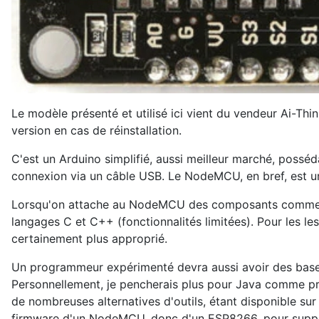
Le modèle présenté et utilisé ici vient du vendeur Ai-Think
version en cas de réinstallation.
C'est un Arduino simplifié, aussi meilleur marché, possé
connexion via un câble USB. Le NodeMCU, en bref, est u
Lorsqu'on attache au NodeMCU des composants comme des LE
langages C et C++ (fonctionnalités limitées). Pour les l
certainement plus approprié.
Un programmeur expérimenté devra aussi avoir des base
Personnellement, je pencherais plus pour Java comme pr
de nombreuses alternatives d'outils, étant disponible s
firmware d'un NodeMCU, donc d'un ESP8266, pour supporter