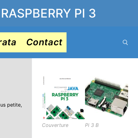
 RASPBERRY PI 3
rata
Contact
Rechercher :
us petite,
Couverture
Pi 3 B