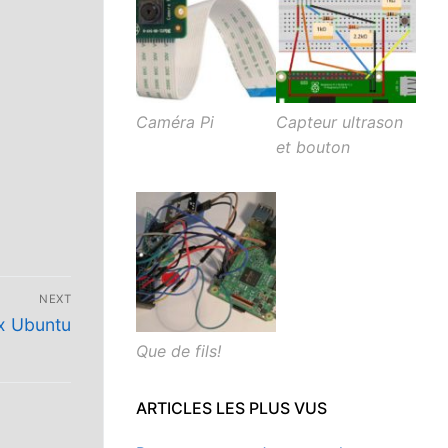
Caméra Pi
Capteur ultrason
et bouton
NEXT
ux Ubuntu
Que de fils!
ARTICLES LES PLUS VUS