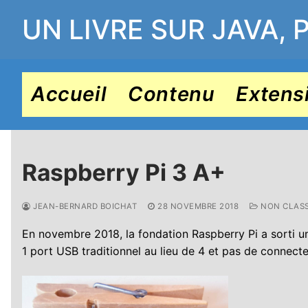
Aller
UN LIVRE SUR JAVA, 
au
contenu
Accueil
Contenu
Extens
Raspberry Pi 3 A+
JEAN-BERNARD BOICHAT
28 NOVEMBRE 2018
NON CLAS
En novembre 2018, la fondation Raspberry Pi a sorti un
1 port USB traditionnel au lieu de 4 et pas de connect