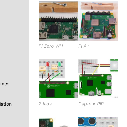
Pi Zero WH
Pi A+
cices
2 leds
Capteur PIR
lation