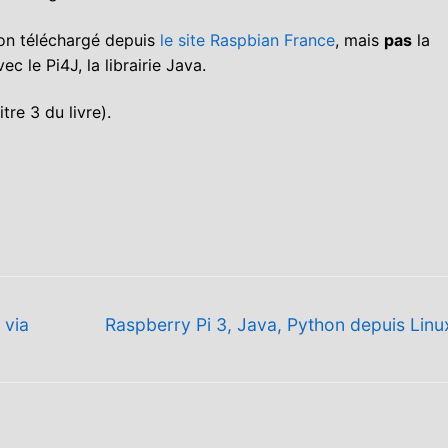
tion téléchargé depuis
le site Raspbian France
, mais
pas
la
c le Pi4J, la librairie Java.
tre 3 du livre).
Next
 via
Raspberry Pi 3, Java, Python depuis Lin
post: