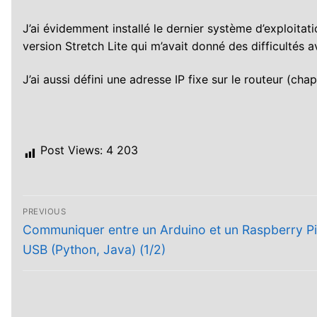
J’ai évidemment installé le dernier système d’exploita
version Stretch Lite qui m’avait donné des difficultés ave
J’ai aussi défini une adresse IP fixe sur le routeur (chapi
Post Views:
4 203
Navigation
PREVIOUS
Previous
de
Communiquer entre un Arduino et un Raspberry Pi
post:
USB (Python, Java) (1/2)
l’article