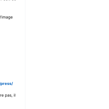
 l’image
press/
re pas, il