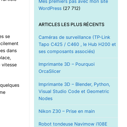
Mes premiers pas avec mon site
WordPress
(27 712)
ARTICLES LES PLUS RÉCENTS
es se
Caméras de surveillance (TP-Link
acilement
Tapo C425 / C460 , le Hub H200 et
ées dans
ses composants associés)
place,
Imprimante 3D – Pourquoi
 vitesse
OrcaSlicer
Imprimante 3D – Blender, Python,
t quelques
Visual Studio Code et Geometric
ême
Nodes
Nikon Z30 – Prise en main
Robot tondeuse Navimow i108E