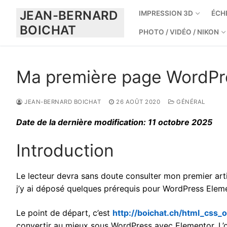
Aller
JEAN-BERNARD
IMPRESSION 3D
ÉCH
au
BOICHAT
contenu
PHOTO / VIDÉO / NIKON
Ma première page WordPr
JEAN-BERNARD BOICHAT
26 AOÛT 2020
GÉNÉRAL
Date de la dernière modification: 11 octobre 2025
Introduction
Le lecteur devra sans doute consulter mon premier artic
j’y ai déposé quelques prérequis pour WordPress Eleme
Le point de départ, c’est
http://boichat.ch/html_css_o
convertir au mieux sous WordPress avec Elementor. L’or