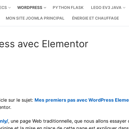
ECS
WORDPRESS
PYTHON FLASK
LEGO EV3 JAVA
MON SITE JOOMLA PRINCIPAL
ÉNERGIE ET CHAUFFAGE
ess avec Elementor
le sur le sujet:
Mes premiers pas avec WordPress Eleme
ntor.
nly/
, une page Web traditionnelle, que nous allons essayer 
igine et la mise en place de cette page est expliquer dans 