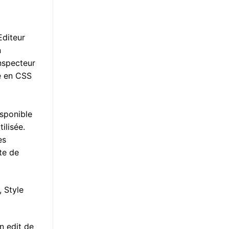
Editeur
n
inspecteur
e en CSS
isponible
ilisée.
es
îte de
, Style
n edit de