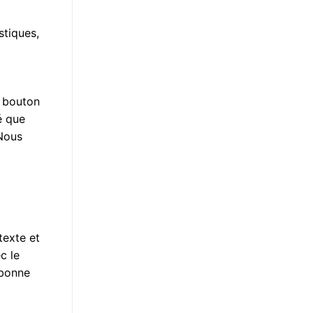
stiques,
t bouton
é que
Nous
texte et
c le
 bonne