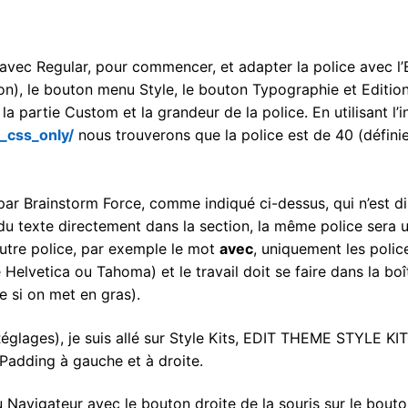
avec Regular, pour commencer, et adapter la police avec l’
on), le bouton menu Style, le bouton Typographie et Editio
la partie Custom et la grandeur de la police. En utilisant l’
l_css_only/
nous trouverons que la police est de 40 (défini
 par Brainstorm Force, comme indiqué ci-dessus, qui n’est d
du texte directement dans la section, la même police sera ut
autre police, par exemple le mot
avec
, uniquement les polic
 Helvetica ou Tahoma) et le travail doit se faire dans la bo
 si on met en gras).
églages), je suis allé sur Style Kits, EDIT THEME STYLE KIT
 Padding à gauche et à droite.
 Navigateur avec le bouton droite de la souris sur le bouto