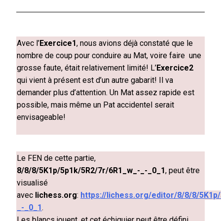
Avec l’
Exercice1
, nous avions déjà constaté que le
nombre de coup pour conduire au Mat, voire faire une
grosse faute, était relativement limité! L’
Exercice2
qui vient à présent est d’un autre gabarit! Il va
demander plus d’attention. Un Mat assez rapide est
possible, mais même un Pat accidentel serait
envisageable!
Le FEN de cette partie,
8/8/8/5K1p/5p1k/5R2/7r/6R1_w_-_-_0_1
, peut être
visualisé
avec
lichess.org
:
https://lichess.org/editor/8/8/8/5K1
_-_0_1
.
Les blancs jouent, et cet échiquier peut être défini