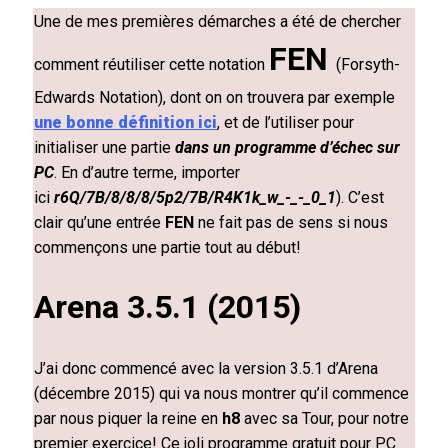
Une de mes premières démarches a été de chercher
FEN
comment réutiliser cette notation
(Forsyth-
Edwards Notation), dont on on trouvera par exemple
une bonne définition ici
, et de l’utiliser pour
initialiser une partie
dans un programme d’échec sur
PC
. En d’autre terme, importer
i
ci
r6Q/7B/8/8/8/5p2/7B/R4K1k_w_-_-_0_1
). C’est
clair qu’une entrée
FEN
ne fait pas de sens si nous
commençons une partie tout au début!
Arena 3.5.1 (2015)
J’ai donc commencé avec la version 3.5.1 d’Arena
(décembre 2015) qui va nous montrer qu’il commence
par nous piquer la reine en
h8
avec sa Tour, pour notre
premier exercice! Ce joli programme gratuit pour PC