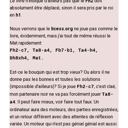
Le livre n’indique d’ailleurs pas que le
Fh2
doit
absolument être déplacé, sinon il sera pris par le roi
en
h1
.
Nous verrons que le
licess.org
ne joue pas comme le
livre, évidemment, mais j’ai tout de même réussi le
Mat rapidement:
Fh2-c7, Ta8-a4, Fb7-b1, Ta4-h4,
Dh8xh4, Mat.
Est-ce le bouquin qui est trop vieux? Ou alors il ne
donne pas les bonnes et toutes les solutions
(impossible d’ailleurs)? Si je joue
, c’est clair,
Fh2-c7
mon partenaire noir ne va pas forcément jouer
Ta8-
. Il peut faire mieux, voir faire tout faux. Un
a4
ordinateur aura des moteurs, des parties enregistrées,
et un retour différent avec des attentes de réflexion
variée. Un moteur qui n’est pas génial génial est aussi