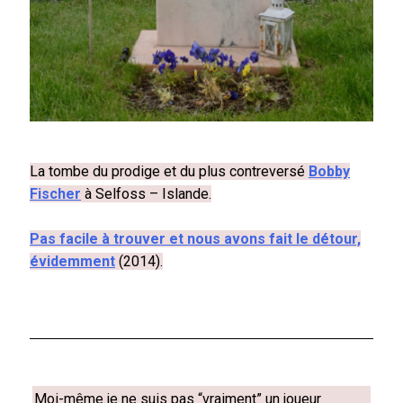
La tombe du prodige et du plus contreversé
Bobby
Fischer
à Selfoss – Islande.
Pas facile à trouver et nous avons fait le détour,
évidemment
(2014).
Moi-même je ne suis pas “vraiment” un joueur