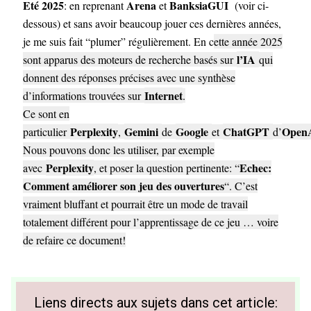
Eté 2025
Arena
BanksiaGUI
: en reprenant
et
(voir ci-
dessous) et sans avoir beaucoup jouer ces dernières années,
je me suis fait “plumer” régulièrement. En c
ette année 2025
l’IA
sont apparus des moteurs de recherche basés sur
qui
donnent des réponses précises avec une synthèse
Internet
d’informations trouvées sur
.
Ce sont en
Perplexity
Gemini
Google
ChatGPT
Open
particulier
,
de
et
d’
Nous pouvons donc les utiliser, par exemple
Perplexity
Echec:
avec
, et poser la question pertinente: “
Comment améliorer son jeu des ouvertures
“. C’est
vraiment bluffant et pourrait être un mode de travail
totalement différent pour l’apprentissage de ce jeu … voire
de refaire ce document!
Liens directs aux sujets dans cet article: