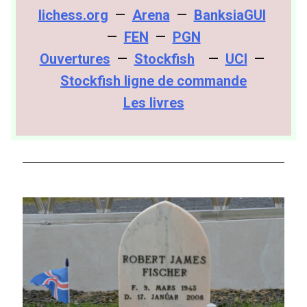
lichess.org
—
Arena
—
BanksiaGUI
—
FEN
—
PGN
Ouvertures
—
Stockfish
—
UCI
—
Stockfish ligne de commande
Les livres