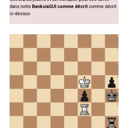
dans notre
BanksiaGUI comme décrit
comme décrit
ci-dessus.