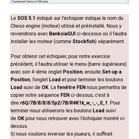
Le
SOS 5.1
indiqué sur l’échiquier indique le nom du
Chess engine (moteur) utilisé et préinstallé. Nous y
reviendrons avec
BanksiaGUI
ci-dessous où il faudra
installer les moteur (comme
Stockfish
) séparément.
Pour obtenir cet échiquier, pour notre exercice
précédent, il faudra utiliser le menu (barre supérieure)
avec son 4-ième onglet
Position
, ensuite
Set-up a
Position
, l’onglet
Load
et pour terminer les boutons
Load
suivi de
OK
. La
fenêtre FEN
nous permettra de
copier notre séquence
FEN
ci-dessus, c’est à
dire
r6Q/7B/8/8/8/5p2/7B/R4K1k_w_-_-_0_1
. Pour
terminer nous utiliserons
les boutons
Load
suivi
de
OK
pour nous retrouver avec l’échiquier montré ci-
dessus.
Si nous voulions inverser les joueurs, il suffirait