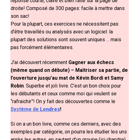
réponse courte, claire et bien faite sur la page de
droite! Composé de 300 pages: facile à mettre dans
son sac!
Pour la plupart, ces exercices ne nécessitent pas
d’être travaillés ou analysés avec un logiciel: la
plupart des solutions sont souvent uniques … mais
pas forcément élémentaires.
J’ai découvert récemment
Gagner aux échecs
(même quand on débute) – Maîtriser sa partie, de
l’ouverture jusqu’au mat de Kévin Bordi et Samy
Robin
. Superbe et joli livre. C’est un bon choix pour
les débutants et ceux comme moi qui veulent se
“rafraichir”! On y fait des découvertes comme le
Système de
Londres
!
Si on a un bon livre, comme ces derniers, avec des
exemples par catégorie, on pourra les étudier les uns
après les autres, en sautant d’un groupe (ici chapitre)