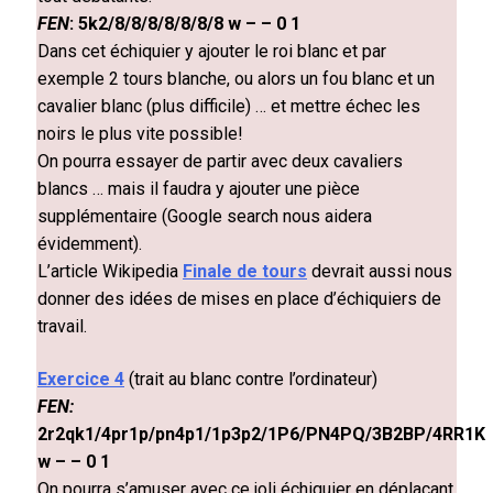
FEN
: 5k2/8/8/8/8/8/8/8 w – – 0 1
Dans cet échiquier y ajouter le roi blanc et par
exemple 2 tours blanche, ou alors un fou blanc et un
cavalier blanc (plus difficile) … et mettre échec les
noirs le plus vite possible!
On pourra essayer de partir avec deux cavaliers
blancs … mais il faudra y ajouter une pièce
supplémentaire (Google search nous aidera
évidemment).
L’article Wikipedia
Finale de tours
devrait aussi nous
donner des idées de mises en place d’échiquiers de
travail.
Exercice 4
(trait au blanc contre l’ordinateur)
FEN:
2r2qk1/4pr1p/pn4p1/1p3p2/1P6/PN4PQ/3B2BP/4RR1K
w – – 0 1
On pourra s’amuser avec ce joli échiquier en déplaçant